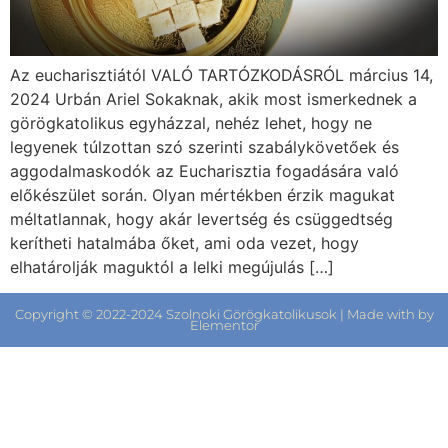
Az eucharisztiától VALÓ TARTÓZKODÁSRÓL március 14,
2024 Urbán Ariel Sokaknak, akik most ismerkednek a
görögkatolikus egyházzal, nehéz lehet, hogy ne
legyenek túlzottan szó szerinti szabálykövetőek és
aggodalmaskodók az Eucharisztia fogadására való
előkészület során. Olyan mértékben érzik magukat
méltatlannak, hogy akár levertség és csüggedtség
kerítheti hatalmába őket, ami oda vezet, hogy
elhatárolják maguktól a lelki megújulás […]
Copyright © 2022-2024 Szolnoki Görögkatolikusok | Made with by
Elementor