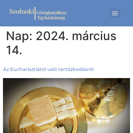
Nap:
2024. március
14.
Az Eucharisztiától való tartózkodásról