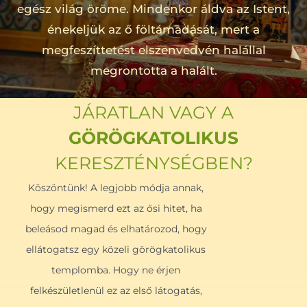
egész világ öröme. Mindenkor áldva az Istent,
énekeljük az ő föltámadását, mert a
megfeszíttetést elszenvedvén halállal
megrontotta a halált.
JÁRATLAN VAGY A
GÖRÖGKATOLIKUS
KERESZTÉNYSÉGBEN?
Köszöntünk! A legjobb módja annak,
hogy megismerd ezt az ősi hitet, ha
beleásod magad és elhatározod, hogy
ellátogatsz egy közeli görögkatolikus
templomba. Hogy ne érjen
felkészületlenül ez az első látogatás,