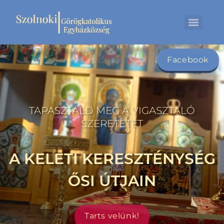
Facebook
TAPASZTALD MEG A VIGASZTALÓ
SZERETETÉT
A KELETI KERESZTÉNYSÉG
ŐSI ÚTJAIN
Tarts velünk!