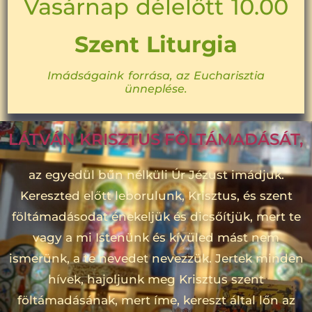
Vasárnap délelőtt 10.00
Szent Liturgia
Imádságaink forrása, az Eucharisztia
ünneplése.
LÁTVÁN KRISZTUS FÖLTÁMADÁSÁT,
az egyedül bűn nélküli Úr Jézust imádjuk.
Kereszted előtt leborulunk, Krisztus, és szent
föltámadásodat énekeljük és dicsőítjük, mert te
vagy a mi Istenünk és kívüled mást nem
ismerünk, a te nevedet nevezzük. Jertek minden
hívek, hajoljunk meg Krisztus szent
föltámadásának, mert íme, kereszt által lőn az