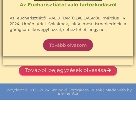
Az Eucharisztiától való tartózkodásról
Az eucharisztiától VALÓ TARTÓZKODÁSRÓL március 14,
2024 Urbán Ariel Sokaknak, akik most ismerkednek a
görögkatolikus egyházzal, nehéz lehet, hogy ne...
Tovább olvasom
További bejegyzések olvasása
Copyright © 2022-2024 Szolnoki Görögkatolikusok | Made with by
Elementor