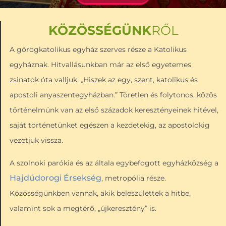
KÖZÖSSÉGÜNK
RŐL
A görögkatolikus egyház szerves része a Katolikus
egyháznak. Hitvallásunkban már az első egyetemes
zsinatok óta valljuk: „Hiszek az egy, szent, katolikus és
apostoli anyaszentegyházban.” Töretlen és folytonos, közös
történelmünk van az első századok keresztényeinek hitével,
saját történetünket egészen a kezdetekig, az apostolokig
vezetjük vissza.
A szolnoki parókia és az általa egybefogott egyházközség a
Hajdúdorogi Érsekség
, metropólia része.
Közösségünkben vannak, akik beleszülettek a hitbe,
valamint sok a megtérő, „újkeresztény” is.