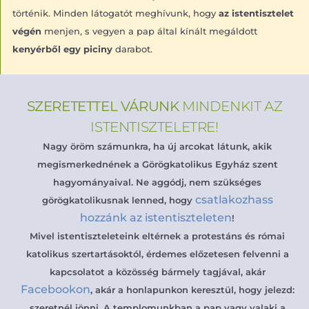
történik. Minden látogatót meghívunk, hogy
az istentisztelet
végén
menjen, s vegyen a pap által kínált megáldott
kenyérből egy piciny
darabot.
SZERETETTEL VÁRUNK
MINDENKIT AZ
ISTENTISZTELETRE!
Nagy öröm számunkra, ha új arcokat látunk, akik
megismerkednének a Görögkatolikus Egyház szent
hagyományaival. Ne aggódj, nem szükséges
csatlakozhass
görögkatolikusnak lenned, hogy
hozzánk az istentiszteleten
!
Mivel istentiszteleteink eltérnek a protestáns és római
katolikus szertartásoktól, érdemes előzetesen felvenni a
kapcsolatot a közösség bármely tagjával, akár
Facebookon
, akár a honlapunkon keresztül, hogy jelezd:
szeretnél jönni. A templomunkban a pap vagy valaki a