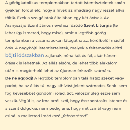
A görögkatolikus templomokban tartott istentiszteletek során
gyakran fordul elő, hogy a hívek az imádság nagy részét állva
töltik. Ezek a szolgálatok általában egy-két órásak. Az
Aranyszájú Szent János nevéhez fűződő
Szent Liturgia
(te
lehet így ismered, hogy mise), amit a legtöbb görög
templomban a vasárnapokon látogathatsz, körülbelül másfél
órás. A nagyböjti istentiszteletek, melyek a feltámadás előtti
böjti időszakban
zajlanak, néha két és fél, akár három
órásak is lehetnek. Az állás elsőre, de lehet több alakalom
után is megterhelő lehet az újonnan érkezők számára.
De ne aggódj!
A legtöbb templomban találhatsz széket vagy
padot, ha az állás túl nagy kihívást jelent számodra. Senki sem
fog kevesebbet gondolni rólad. Sőt, valószínűleg észre sem
veszik. Végül is, az ima arról szól, hogy összpontosíts Istenre és
a szent dolgokra, nem pedig arra, hogy mit csinál vagy nem
csinál a melletted imádkozó
„felebarátod”
.