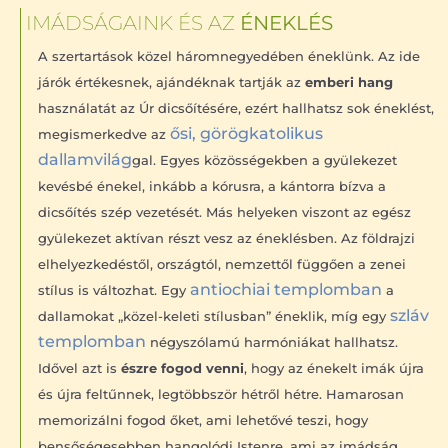
IMÁDSÁGAINK ÉS AZ
ÉNEKLÉS
A szertartások közel háromnegyedében éneklünk. Az ide
járók értékesnek, ajándéknak tartják az
emberi hang
használatát az Úr dicsőítésére, ezért hallhatsz sok éneklést,
ősi, görögkatolikus
megismerkedve az
dallamvilág
gal. Egyes közösségekben a gyülekezet
kevésbé énekel, inkább a kórusra, a kántorra bízva a
dicsőítés szép vezetését. Más helyeken viszont az egész
gyülekezet aktívan részt vesz az éneklésben. Az földrajzi
elhelyezkedéstől, országtól, nemzettől függően a zenei
antiochiai templomban
stílus is változhat. Egy
a
szláv
dallamokat „közel-keleti stílusban” éneklik, míg egy
templomban
négyszólamú harmóniákat hallhatsz.
Idővel azt is
észre fogod venni
, hogy az énekelt imák újra
és újra feltűnnek, legtöbbször hétről hétre. Hamarosan
memorizálni fogod őket, ami lehetővé teszi, hogy
bensőségesebben hangolódj Istenre, ami az imádság