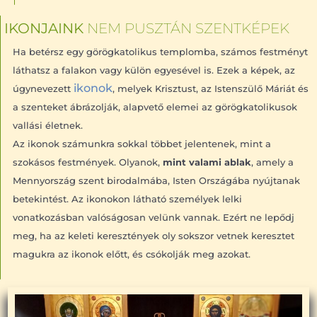
IKONJAINK
NEM PUSZTÁN SZENTKÉPEK
Ha betérsz egy görögkatolikus templomba, számos festményt
láthatsz a falakon vagy külön egyesével is. Ezek a képek, az
ikonok
úgynevezett
, melyek Krisztust, az Istenszülő Máriát és
a szenteket ábrázolják, alapvető elemei az görögkatolikusok
vallási életnek.
Az ikonok számunkra sokkal többet jelentenek, mint a
szokásos festmények. Olyanok,
mint valami ablak
, amely a
Mennyország szent birodalmába, Isten Országába nyújtanak
betekintést. Az ikonokon látható személyek lelki
vonatkozásban valóságosan velünk vannak. Ezért ne lepődj
meg, ha az keleti keresztények oly sokszor vetnek keresztet
magukra az ikonok előtt, és csókolják meg azokat.