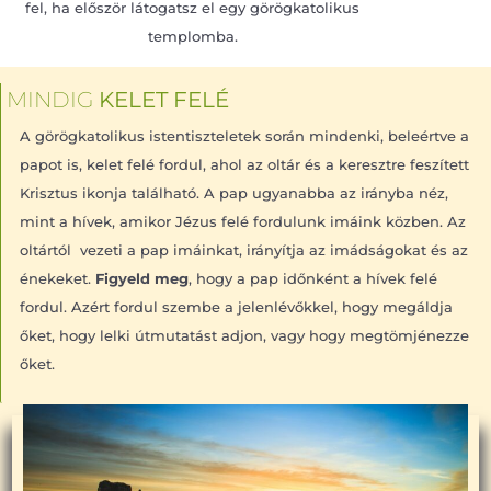
fel, ha először látogatsz el egy görögkatolikus
templomba.
MINDIG
KELET FELÉ
A görögkatolikus istentiszteletek során mindenki, beleértve a
papot is, kelet felé fordul, ahol az oltár és a keresztre feszített
Krisztus ikonja található. A pap ugyanabba az irányba néz,
mint a hívek, amikor Jézus felé fordulunk imáink közben. Az
oltártól vezeti a pap imáinkat, irányítja az imádságokat és az
énekeket.
Figyeld meg
, hogy a pap időnként a hívek felé
fordul. Azért fordul szembe a jelenlévőkkel, hogy megáldja
őket, hogy lelki útmutatást adjon, vagy hogy megtömjénezze
őket.