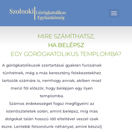
MIRE SZÁMÍTHATSZ,
HA BELÉPSZ
EGY GÖRÖGKATOLIKUS TEMPLOMBA?
A görögkatolikusok szertartásai gyakran furcsának
tűnhetnek, még a más keresztény felekezetekhez
tartozók számára is, nemhogy annak, akiben most
merül föl először, hogy belépjen egy ilyen
templomba.
Számos érdekességet fogsz megfigyelni az
istentiszteletek során, amint belépsz, míg más
dolgokat talán hosszú idő elteltével veszel csak
észre. Lentebb felsorolunk néhányat, amire készülj