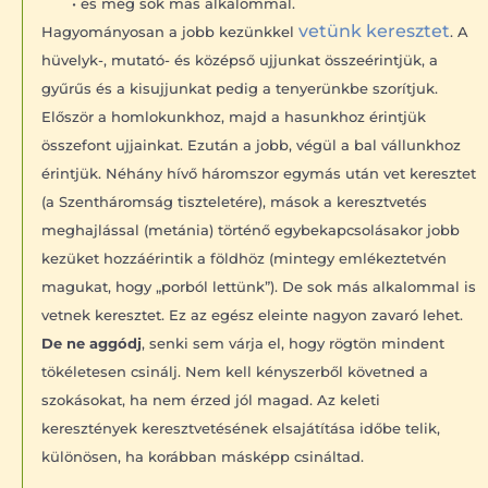
• és még sok más alkalommal.
vetünk keresztet
Hagyományosan a jobb kezünkkel
. A
hüvelyk-, mutató- és középső ujjunkat összeérintjük, a
gyűrűs és a kisujjunkat pedig a tenyerünkbe szorítjuk.
Először a homlokunkhoz, majd a hasunkhoz érintjük
összefont ujjainkat. Ezután a jobb, végül a bal vállunkhoz
érintjük. Néhány hívő háromszor egymás után vet keresztet
(a Szentháromság tiszteletére), mások a keresztvetés
meghajlással (metánia) történő egybekapcsolásakor jobb
kezüket hozzáérintik a földhöz (mintegy emlékeztetvén
magukat, hogy „porból lettünk”). De sok más alkalommal is
vetnek keresztet. Ez az egész eleinte nagyon zavaró lehet.
De ne aggódj
, senki sem várja el, hogy rögtön mindent
tökéletesen csinálj. Nem kell kényszerből követned a
szokásokat, ha nem érzed jól magad. Az keleti
keresztények keresztvetésének elsajátítása időbe telik,
különösen, ha korábban másképp csináltad.