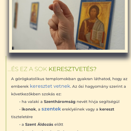
…ÉS EZ A SOK
KERESZTVETÉS?
A görögkatolikus templomokban gyakran láthatod, hogy az
keresztet vetnek
emberek
. Az ősi hagyomány szerint a
következőkben szokás ez:
• ha valaki a
Szentháromság
nevét hívja segítségül
szentek
•
ikonok
, a
ereklyéinek vagy a
kereszt
tiszteletére
• a
Szent Áldozás
előtt