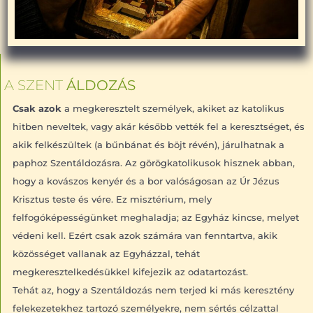
A SZENT
ÁLDOZÁS
Csak azok
a megkeresztelt személyek, akiket az katolikus
hitben neveltek, vagy akár később vették fel a keresztséget, és
akik felkészültek (a bűnbánat és böjt révén), járulhatnak a
paphoz Szentáldozásra. Az görögkatolikusok hisznek abban,
hogy a kovászos kenyér és a bor valóságosan az Úr Jézus
Krisztus teste és vére. Ez misztérium, mely
felfogóképességünket meghaladja; az Egyház kincse, melyet
védeni kell. Ezért csak azok számára van fenntartva, akik
közösséget vallanak az Egyházzal, tehát
megkeresztelkedésükkel kifejezik az odatartozást.
Tehát az, hogy a Szentáldozás nem terjed ki más keresztény
felekezetekhez tartozó személyekre, nem sértés célzattal