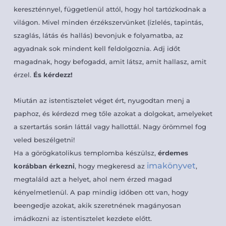
kereszténnyel, függetlenül attól, hogy hol tartózkodnak a
világon. Mivel minden érzékszervünket (ízlelés, tapintás,
szaglás, látás és hallás) bevonjuk e folyamatba, az
agyadnak sok mindent kell feldolgoznia. Adj időt
magadnak, hogy befogadd, amit látsz, amit hallasz, amit
érzel.
És kérdezz!
Miután az istentisztelet véget ért, nyugodtan menj a
paphoz, és kérdezd meg tőle azokat a dolgokat, amelyeket
a szertartás során láttál vagy hallottál. Nagy örömmel fog
veled beszélgetni!
Ha a görögkatolikus templomba készülsz,
érdemes
imakönyvet
korábban érkezni
, hogy megkeresd az
,
megtaláld azt a helyet, ahol nem érzed magad
kényelmetlenül. A pap mindig időben ott van, hogy
beengedje azokat, akik szeretnének magányosan
imádkozni az istentisztelet kezdete előtt.