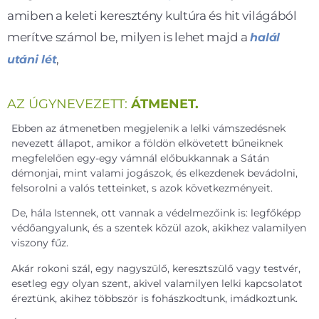
amiben a keleti keresztény kultúra és hit világából
merítve számol be, milyen is lehet majd a
halál
,
utáni lét
AZ ÚGYNEVEZETT:
ÁTMENET.
Ebben az átmenetben megjelenik a lelki vámszedésnek
nevezett állapot, amikor a földön elkövetett bűneiknek
megfelelően egy-egy vámnál előbukkannak a Sátán
démonjai, mint valami jogászok, és elkezdenek bevádolni,
felsorolni a valós tetteinket, s azok következményeit.
De, hála Istennek, ott vannak a védelmezőink is: legfőképp
védőangyalunk, és a szentek közül azok, akikhez valamilyen
viszony fűz.
Akár rokoni szál, egy nagyszülő, keresztszülő vagy testvér,
esetleg egy olyan szent, akivel valamilyen lelki kapcsolatot
éreztünk, akihez többször is fohászkodtunk, imádkoztunk.