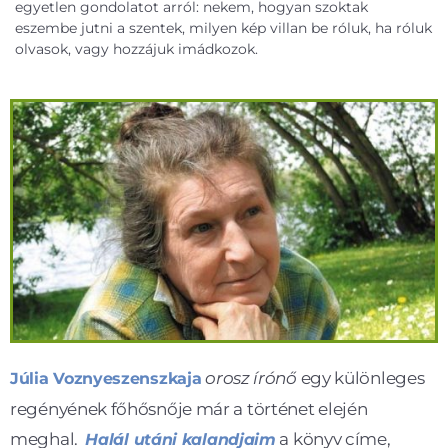
egyetlen gondolatot arról: nekem, hogyan szoktak
eszembe jutni a szentek, milyen kép villan be róluk, ha róluk
olvasok, vagy hozzájuk imádkozok.
orosz írónő
egy különleges
Júlia Voznyeszenszkaja
regényének főhősnője már a történet elején
meghal.
a könyv címe,
Halál utáni kalandjaim