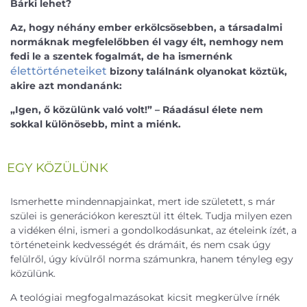
Bárki lehet?
Az, hogy néhány ember erkölcsösebben, a társadalmi
normáknak megfelelőbben él vagy élt, nemhogy nem
fedi le a szentek fogalmát, de ha ismernénk
élettörténeteiket
bizony találnánk olyanokat köztük,
akire azt mondanánk:
„Igen, ő közülünk való volt!” – Ráadásul élete nem
sokkal különösebb, mint a miénk.
EGY KÖZÜLÜNK
Ismerhette mindennapjainkat, mert ide született, s már
szülei is generációkon keresztül itt éltek. Tudja milyen ezen
a vidéken élni, ismeri a gondolkodásunkat, az ételeink ízét, a
történeteink kedvességét és drámáit, és nem csak úgy
felülről, úgy kívülről norma számunkra, hanem tényleg egy
közülünk.
A teológiai megfogalmazásokat kicsit megkerülve írnék