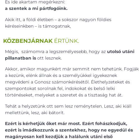
És ide akartam megérkezni:
a szentek a mi pártfogóink.
Akik itt, a földi életben – a sokszor nagyon földies
kéréseinkben – is támogatnak,
KÖZBENJÁRNAK
ÉRTÜNK.
Mégis, számomra a legszemélyesebb, hogy az
utolsó utáni
pillanatban is
ott lesznek.
Akkor, amikor magunkért már semmit nem tehetünk. Fogják
a kezünk, elénk állnak és a személyükkel igyekeznek
megvédeni a Gonosz számonkérésétől. Élethelyzeteket és
szempontokat sorolnak fel, indokokat és belső lelki
történéseket, melyeket a szeretet és a tisztaság hat át.
Tehát a helyzetünk ott sem lesz reménytelen. Lesz, aki kiáll
mellettünk, lesz, aki bátorít.
Ezért is kérhetjük őket már most. Ezért fohászkodjuk,
ezért is imádkozzunk a szentekhez, hogy ne egyedül és
magányosan kell kezdjük a halálunk utáni első