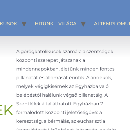
IKUSOK
HITÜNK VILÁGA
ALTEMPLOMU
A görögkatolikusok számára a szentségek
központi szerepet játszanak a
mindennapokban, életünk minden fontos
pillanatát és állomását érintik. Ajándékok,
melyek végigkisérnek az Egyházba való
belépéstől halálunk végső pillanatáig. A
Szentlélek által áthatott Egyházban 7
EK
formálódott központi jeletőségűvé: a
keresztség, a bérmálás, az eucharisztia
(szentáldozás), bűnbánat, házasság, egyházi