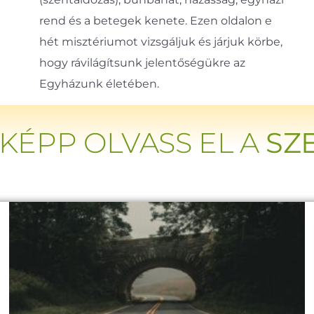
rend és a betegek kenete. Ezen oldalon e
hét misztériumot vizsgáljuk és járjuk körbe,
hogy rávilágítsunk jelentőségükre az
Egyházunk életében.
KÉPP OLVASS EL A
SZ