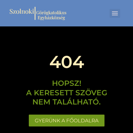
404
HOPSZ!
A KERESETT SZÖVEG
NEM TALÁLHATÓ.
GYERÜNK A FŐOLDALRA