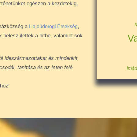
örténetünket egészen a kezdetekig,
h
gyházközség a
,
Hajdúdorogi Érsekség
beleszülettek a hitbe, valamint sok
Va
ról ideszármazottakat és mindenkit,
sodái, tanítása és az Isten felé
Imád
hoz!