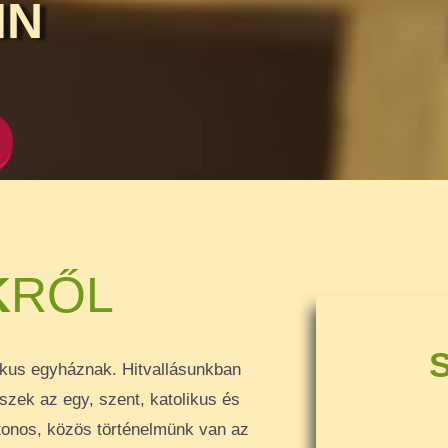
IN
K
RŐL
ikus egyháznak. Hitvallásunkban
szek az egy, szent, katolikus és
ytonos, közös történelmünk van az