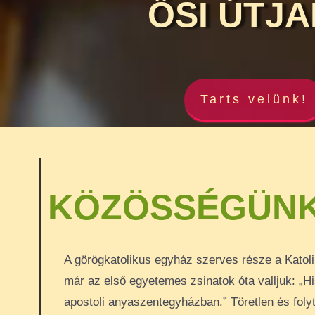
ŐSI ÚTJA
Tarts velünk!
KÖZÖSSÉGÜN
A görögkatolikus egyház szerves része a Katol
már az első egyetemes zsinatok óta valljuk: „Hi
apostoli anyaszentegyházban.” Töretlen és fol