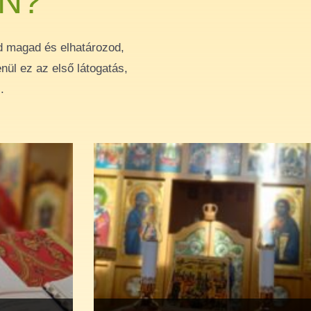
N?
d magad és elhatározod,
nül ez az első látogatás,
.