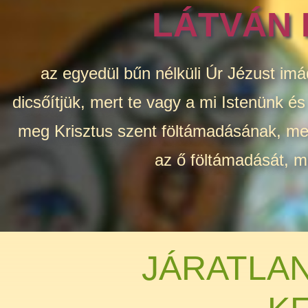
LÁTVÁN 
az egyedül bűn nélküli Úr Jézust imá
dicsőítjük, mert te vagy a mi Istenünk é
meg Krisztus szent föltámadásának, mert
az ő föltámadását, me
JÁRATLAN