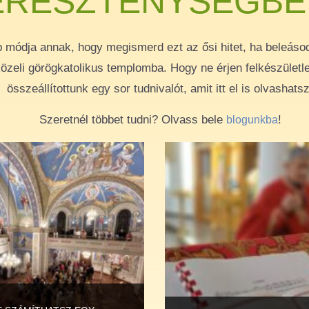
ERESZTÉNYSÉGBE
b módja annak, hogy megismerd ezt az ősi hitet, ha beleáso
özeli görögkatolikus templomba. Hogy ne érjen felkészületle
összeállítottunk egy sor tudnivalót, amit itt el is olvashatsz
Szeretnél többet tudni? Olvass bele
!
blogunkba