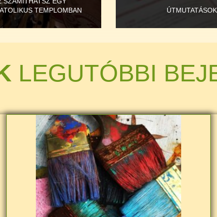
E SZÁMÍTHATSZ EGY
ATOLIKUS TEMPLOMBAN
ÚTMUTATÁSOK
K
LEGUTÓBBI BEJ