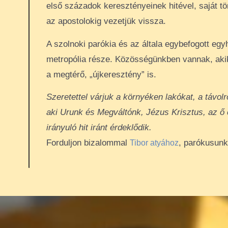
első századok keresztényeinek hitével, saját t
az apostolokig vezetjük vissza.
A szolnoki parókia és az általa egybefogott e
metropólia része. Közösségünkben vannak, akik 
a megtérő, „újkeresztény” is.
Szeretettel várjuk a környéken lakókat, a távol
aki Urunk és Megváltónk, Jézus Krisztus, az ő c
irányuló hit iránt érdeklődik.
Forduljon bizalommal
, parókusunk
Tibor atyához