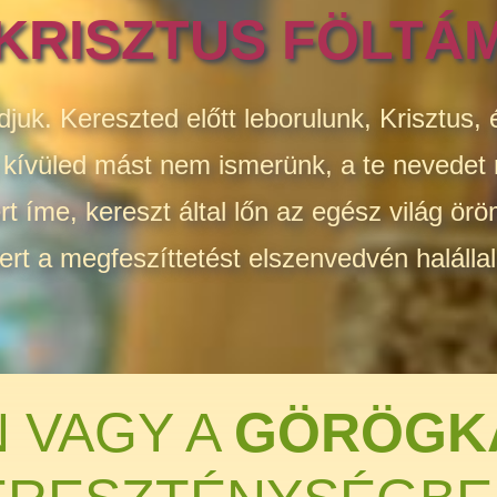
KRISZTUS FÖLTÁ
djuk. Kereszted előtt leborulunk, Krisztus,
s kívüled mást nem ismerünk, a te nevedet
 íme, kereszt által lőn az egész világ örö
rt a megfeszíttetést elszenvedvén halállal
 VAGY A
GÖRÖGK