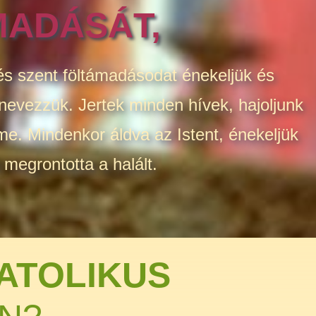
MADÁSÁT,
 és szent föltámadásodat énekeljük és
 nevezzük. Jertek minden hívek, hajoljunk
me. Mindenkor áldva az Istent, énekeljük
 megrontotta a halált.
ATOLIKUS